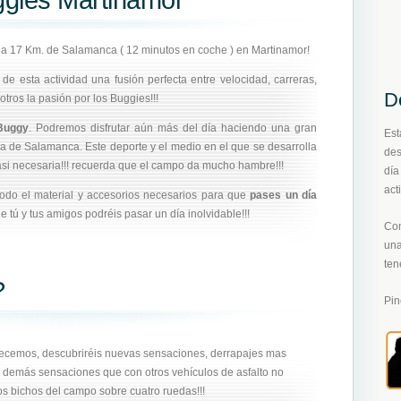
ggies Martinamor
a a 17 Km. de Salamanca ( 12 minutos en coche ) en Martinamor!
 de esta actividad una fusión perfecta entre velocidad, carreras,
D
tros la pasión por los Buggies!!!
Buggy
. Podremos disfrutar aún más del día haciendo una gran
Es
rra de Salamanca. Este deporte y el medio en el que se desarrolla
des
asi necesaria!!! recuerda que el campo da mucho hambre!!!
dí
act
odo el material y accesorios necesarios para que
pases un día
e tú y tus amigos podréis pasar un día inolvidable!!!
Com
un
ten
?
Pi
frecemos, descubriréis nuevas sensaciones, derrapajes mas
s y demás sensaciones que con otros vehículos de asfalto no
tos bichos del campo sobre cuatro ruedas!!!